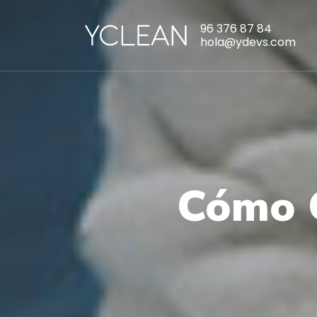
96 376 87 84
hola@ydevs.com
Cómo C